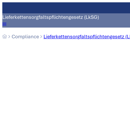
Lieferkettensorgfaltspflichtengesetz (LkSG)
Compliance
Lieferkettensorgfaltspflichtengesetz (
Lieferkettensorgfaltspflichtengesetz (LkSG)
Informieren Sie sich über das Lieferkettensorgfaltspfli
Zum Beschwerdesystem >