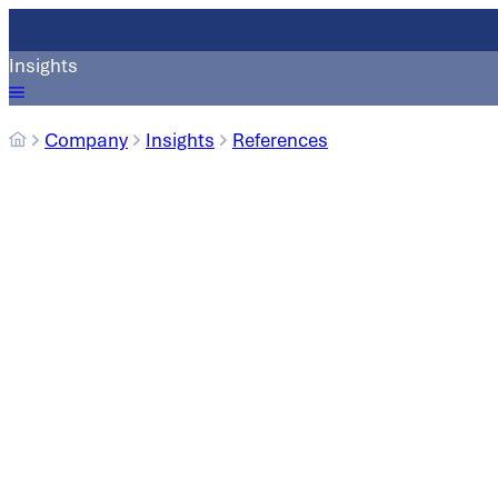
Insights
Company
Insights
References
Companies world
Ob Maschinen- un
SIEMPELKAMP-Gruppe r
Branchen und Märkten
welche Herausforde
technisc