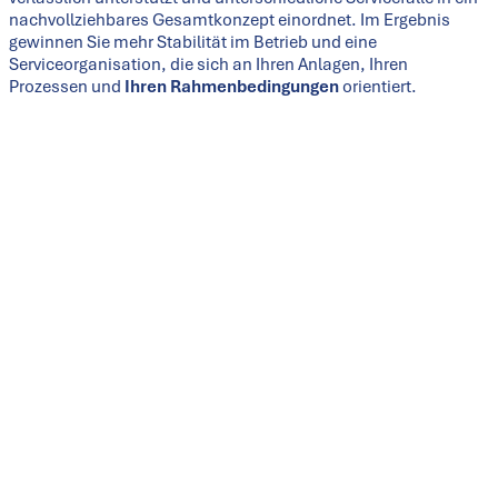
nachvollziehbares Gesamtkonzept einordnet. Im Ergebnis
gewinnen Sie mehr Stabilität im Betrieb und eine
Serviceorganisation, die sich an Ihren Anlagen, Ihren
Prozessen und
Ihren Rahmenbedingungen
orientiert.
1
Ganzheitliche Betreuung über den
Lebenszyklus
Serviceleistungen betrachten wir im Zusammenhang
mit Anlage, Prozess und technischer Peripherie und
ordnen Maßnahmen in den jeweiligen Betriebszustand
ein. Das unterstützt Sie dabei, Verfügbarkeiten zu
sichern, Prozessstabilität zu bewahren und
Qualitätsanforderungen im laufenden Betrieb