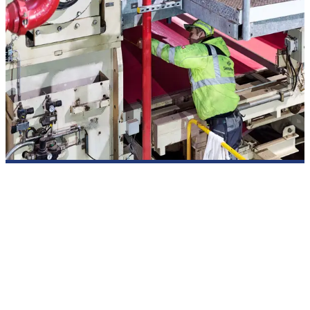
Service aus Verantwortung für Technik. Ausgerichtet auf Ihren
Betrieb.
Unsere
SIEMPELKAMP Services
umfassen Ersatzteilservice,
Kundenservice, Retrofit und Modernisierung, Industrial IT
sowie Consulting und Audits für Maschinen, Anlagen und
technische Schlüsselkomponenten in industriellen