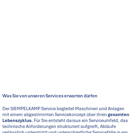
dieser Grundlage auf und bringt technisches Know-how,
internationale Projekterfahrung und ein tiefes Verständnis für
industrielle Anforderungen in die Betreuung und
Weiterentwicklung von Anlagen ein.
Was Sie von unseren Services erwarten dürfen
Der SIEMPELKAMP Service begleitet Maschinen und Anlagen
mit einem abgestimmten Servicekonzept über ihren
gesamten
Lebenszyklus
. Für Sie entsteht daraus ein Serviceumfeld, das
technische Anforderungen strukturiert aufgreift, Abläufe
verlässlich unterstützt und unterschiedliche Servicefälle in ein