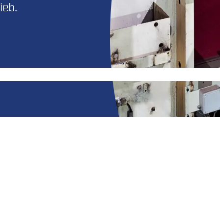
ieb.
Ihren Betrieb.
vice, Kundenservice, Retrofit und Modernisierung, Indus
chlüsselkomponenten in industriellen Produktionsumgeb
Effizienzpotenziale im Betrieb zu nutzen und Serviceleist
, der
Metallumformung
sowie aus
Composite
-, Energie- 