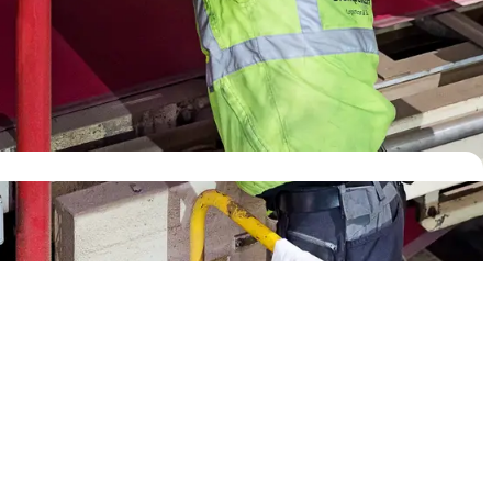
trial IT sowie Consulting
ungen.
ungen über den gesamten
und weiteren
industriellen