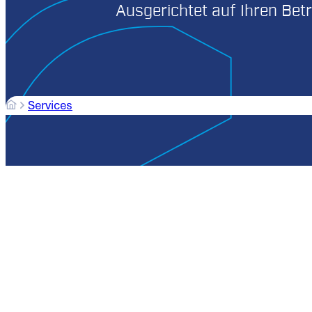
Ausgerichtet auf Ihren Betr
Services
Service aus Verantwortung für Technik. Ausgerichtet auf 
Unsere
SIEMPELKAMP Services
umfassen Ersatzteilser
und Audits für Maschinen, Anlagen und technische S
Wir unterstützen Sie dabei, Verfügbarkeiten zu sichern, 
Lebenszyklus Ihrer Anlagen planbar aufzustellen.
Wir betreuen Unternehmen im Bereich Werkstoffanlagen