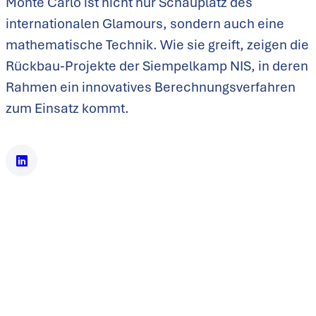
Monte Carlo ist nicht nur Schauplatz des
internationalen Glamours, sondern auch eine
mathematische Technik. Wie sie greift, zeigen die
Rückbau-Projekte der Siempelkamp NIS, in deren
Rahmen ein innovatives Berechnungsverfahren
zum Einsatz kommt.
Zuletzt für das Kernkraftwerk Mülheim-Kärlich: Mit dem
erfolgreichen Abschluss der Aktivierungsrechnungen für dieses
Kernkraftwerk schuf die Siempelkamp NIS die
Voraussetzungen für einen erfolgreichen Rückbau. Mülheim-
Kärlich reiht sich ein in eine Reihe von kerntechnischen
Anlagen (Druckwasser- und Siedewasserreaktoren), deren