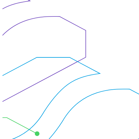
Konzeption
Im kontinuierlichen Dialog zwischen
Konstruktion, Berechnungsabteilung, Gießerei
und Fertigung entsteht für jede
Aufgabenstellung die optimale Lösung. Dazu
arbeiten wir eng mit den Kunden zusammen
und nutzen modernste Simulationsmethoden.
Montage und Inbetriebnahme
Vor Ort beim Kunden sorgen unsere Teams für