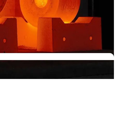
inzelnen
em Guss formieren.