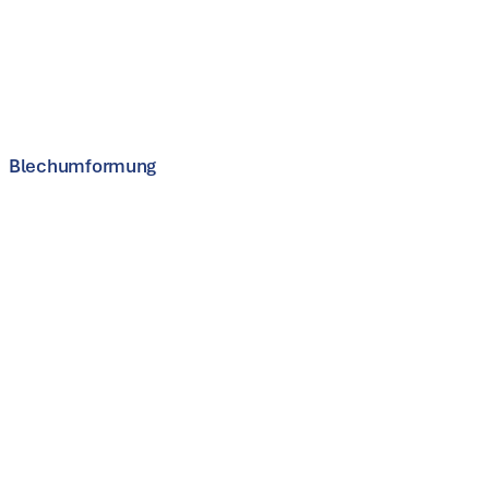
Freiform Schmiedepresse
Mehr erfahren
Blechumformung