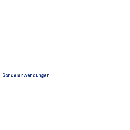
Blechumformung
Richtpresse
Mehr erfahren
Sonderanwendungen