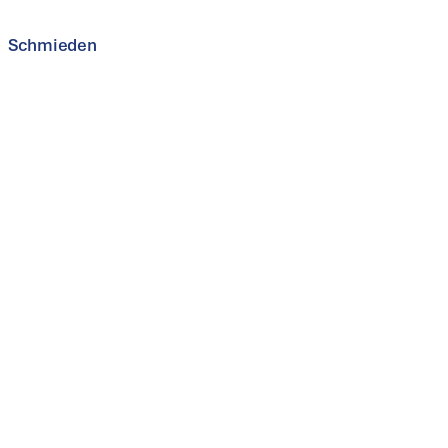
als Original-Equipment-Manufacturer ermöglicht diesen 
Hydraulik.
Schmieden
Schmieden