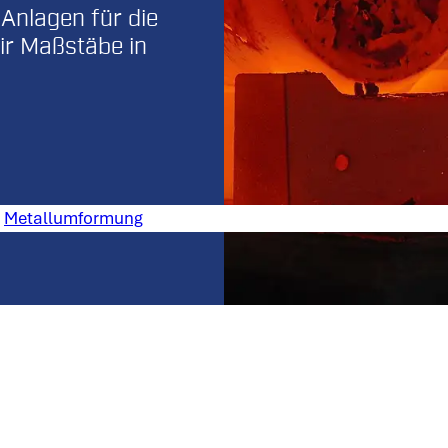
 Anlagen für die
ir Maßstäbe in
Metallumformung
lumformung
stechnik ist einzigartig. Nicht zuletzt, weil sich die e
triebnahme zu einer schlüssigen Komplettlösung aus ein